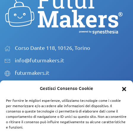
Corso Dante 118, 10126, Torino
info@futurmakers.it
futurmakers.it
Gestisci Consenso Cookie
P.IVA 10502360018
Per fornire le migliori esperienze, utilizziamo tecnologie come i cookie
Reg.Impr: IT-10502360018
per memorizzare e/o accedere alle informazioni del dispositivo. Il
consenso a queste tecnologie ci permetterà di elaborare dati come il
REA: TO1138546
comportamento di navigazione o ID unici su questo sito. Non acconsentire
o ritirare il consenso può influire negativamente su alcune caratteristiche
Cap.Soc.: 10000€ i.v.
e funzioni.