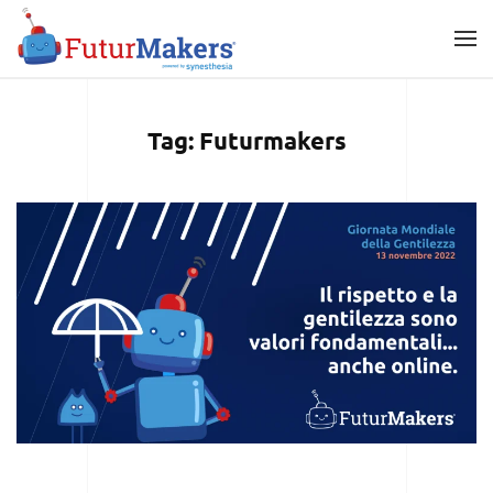
Skip
to
main
Tag:
Futurmakers
content