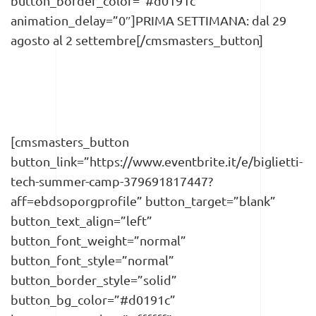
button_border_color=”#d0191c”
animation_delay=”0″]PRIMA SETTIMANA: dal 29
agosto al 2 settembre[/cmsmasters_button]
[cmsmasters_button
button_link=”https://www.eventbrite.it/e/biglietti-
tech-summer-camp-379691817447?
aff=ebdsoporgprofile” button_target=”blank”
button_text_align=”left”
button_font_weight=”normal”
button_font_style=”normal”
button_border_style=”solid”
button_bg_color=”#d0191c”