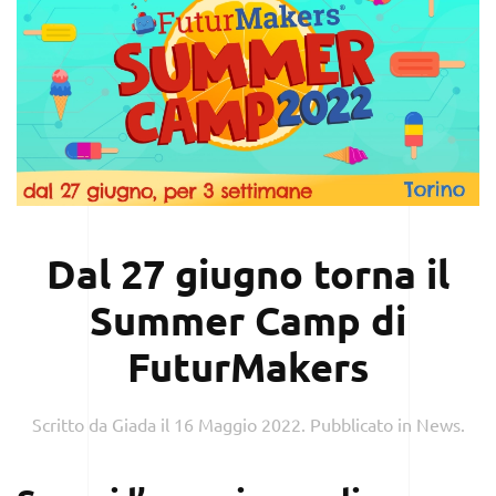
Dal 27 giugno torna il
Summer Camp di
FuturMakers
Scritto da
Giada
il
16 Maggio 2022
. Pubblicato in
News
.