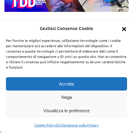
FuturMakers Edu Labs
Gestisci Consenso Cookie
ai Torino Digital Days
Per fornire le migliori esperienze, utilizziamo tecnologie come i cookie
per memorizzare e/o accedere alle informazioni del dispositivo. Il
2022 con 2 desk
consenso a queste tecnologie ci permetterà di elaborare dati come il
comportamento di navigazione o ID unici su questo sito. Non acconsentire
o ritirare il consenso può influire negativamente su alcune caratteristiche
interattivi e tante
e funzioni.
novità
Accetta
Scritto da
Giada
il
16 Maggio 2022
. Pubblicato in
News
.
Nega
Visualizza le preferenze
FuturMakers Edu Labs
28 e 29 maggio
Al via
! Il
Digital Days 2022
FuturMakers partecipa ai Torino
Cookie Policy
Dichiarazione sulla Privacy
con un programma ricco di sorprese. In agenda 2