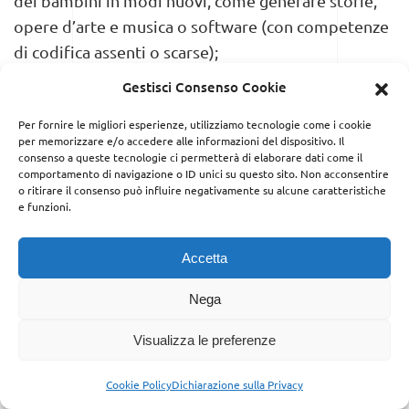
dei bambini in modi nuovi, come generare storie,
opere d’arte e musica o software (con competenze
di codifica assenti o scarse);
Gestisci Consenso Cookie
• Inclusione digitale: l’apprendimento sull’AI
contribuisce a ridurre il divario digitale,
Per fornire le migliori esperienze, utilizziamo tecnologie come i cookie
per memorizzare e/o accedere alle informazioni del dispositivo. Il
assicurando che i bambini siano informati e inclusi
consenso a queste tecnologie ci permetterà di elaborare dati come il
in un mondo sempre più digitale e
comportamento di navigazione o ID unici su questo sito. Non acconsentire
o ritirare il consenso può influire negativamente su alcune caratteristiche
tecnologicamente avanzato;
e funzioni.
• Preparazione per il futuro del lavoro: molti settori
Accetta
stanno integrando l’AI nei processi lavorativi, di
conseguenza l’apprendimento sull’IA fornisce ai più
Nega
giovani competenze che possono essere essenziali
Visualizza le preferenze
per affrontare le sfide delle future carriere, molte
delle quali richiederanno familiarità con le
Cookie Policy
Dichiarazione sulla Privacy
tecnologie avanzate.