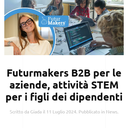
Futurmakers B2B per le
aziende, attività STEM
per i figli dei dipendenti
Scritto da
Giada
il
11 Luglio 2024
. Pubblicato in
News
.