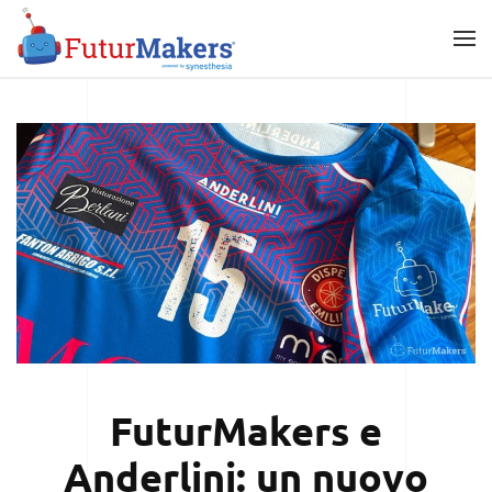
Skip
to
main
content
FuturMakers e
Anderlini: un nuovo